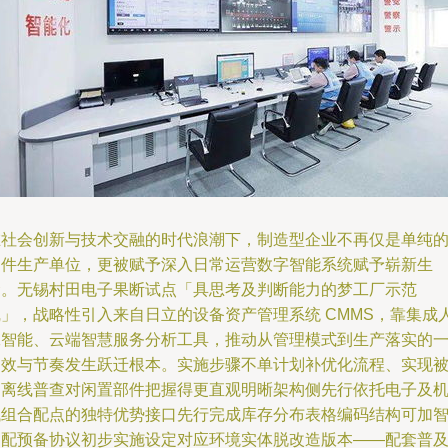
在社会创新与技术交融的时代浪潮下，制造型企业不再仅是单纯
物件生产单位，更被赋予深入日常运营数字智能系统赋予崭新生
命。无锡村田电子果断试点「具思考及判断能力的梦工厂示范
线」，战略性引入来自日立的设备资产管理系统 CMMS，靠集成
工智能、云端智慧服务分析工具，推动从管理模式到生产落实的
切效与节奏发生跃迁根本。实施步骤不单计划补优化流程、实现
动离线普查对闲置部件把握得更直观明晰架构侧先行依托电子及
械组合配点的独特优势接口先行完成库存分布表格编码结构可加
调配预备协议初步实施设定对应环境实体脱改造版本——配套普